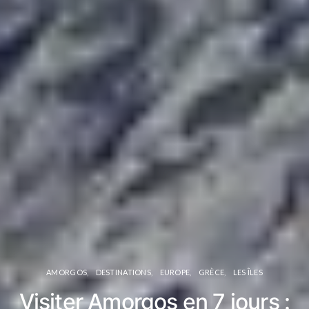
AMORGOS
DESTINATIONS
EUROPE
GRÈCE
LES ÎLES
Visiter Amorgos en 7 jours :