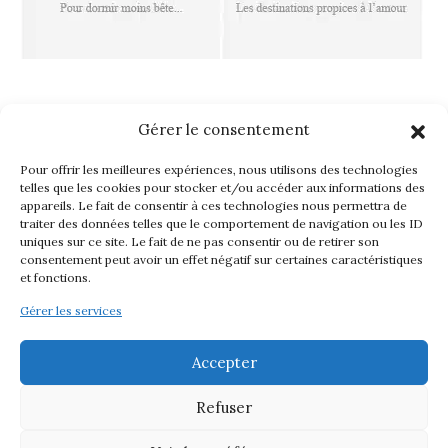
FOLLOW ISLAND TOUCH
Gérer le consentement
Pour offrir les meilleures expériences, nous utilisons des technologies
telles que les cookies pour stocker et/ou accéder aux informations des
appareils. Le fait de consentir à ces technologies nous permettra de
traiter des données telles que le comportement de navigation ou les ID
uniques sur ce site. Le fait de ne pas consentir ou de retirer son
consentement peut avoir un effet négatif sur certaines caractéristiques
et fonctions.
Gérer les services
ISLAND-TOUCH
Accepter
À PROPOS D’ISLAND TOUCH
CONTACT
Refuser
Les plus belles îles et plages et leurs adresses
lifestyle (Restaurant, hôtel, boutique...)
2015-2026