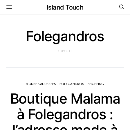
Island Touch
Folegandros
10 POSTS
BONNES ADRESSES
FOLEGANDROS
SHOPPING
Boutique Malama
à Folegandros :
l’adresse mode à