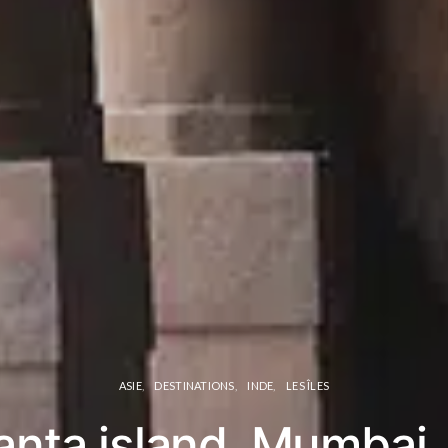
ASIE
DESTINATIONS
INDE
LES ÎLES
anta island, Mumbai, 