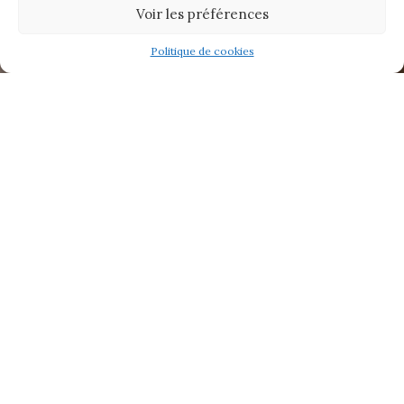
Voir les préférences
Politique de cookies
Patmos est surnommée l’île sainte de la
Grèce
, en raison de son patrimoine
spirituel profond, centré autour du
monastère où Saint Jean aurait rédigé
le Livre de l’Apocalypse.
Identifiée comme une île mystique, elle
n’est pas réputée pour ses plages.
Pourtant il en existe 2-3 à retenir dont
Petra beach grâce à l’impressionnant