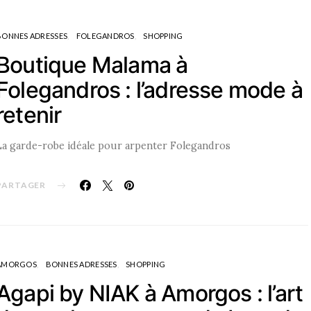
BONNES ADRESSES
FOLEGANDROS
SHOPPING
Boutique Malama à
Folegandros : l’adresse mode à
retenir
La garde-robe idéale pour arpenter Folegandros
PARTAGER
AMORGOS
BONNES ADRESSES
SHOPPING
Agapi by NIAK à Amorgos : l’art