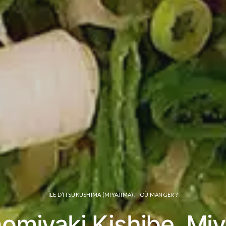
ÎLE D’ITSUKUSHIMA (MIYAJIMA)
OÙ MANGER ?
omiyaki Kishibe, Miy