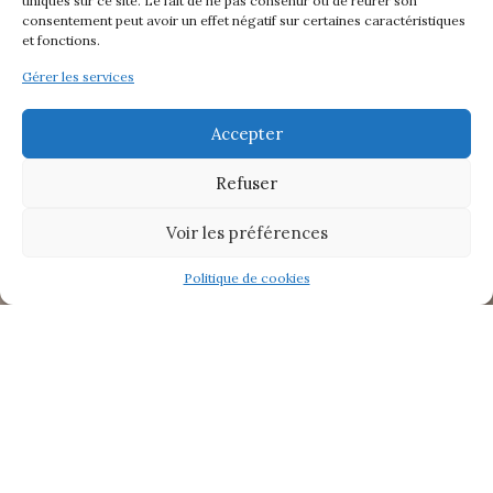
uniques sur ce site. Le fait de ne pas consentir ou de retirer son
consentement peut avoir un effet négatif sur certaines caractéristiques
et fonctions.
Gérer les services
Accepter
Refuser
Voir les préférences
Politique de cookies
Contenus
masquer
1
Le verre indispensable donc…
2
♦ Informations ♦