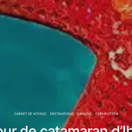
CARNET DE VOYAGE
DESTINATIONS
ESPAGNE
FORMENTERA
our de catamaran d’Ib