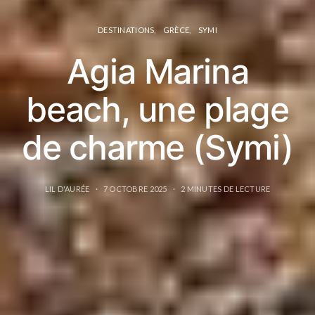
DESTINATIONS
GRÈCE
SYMI
Agia Marina
beach, une plage
de charme (Symi)
LIL D'AURÉE
7 OCTOBRE 2025
2 MINUTES DE LECTURE