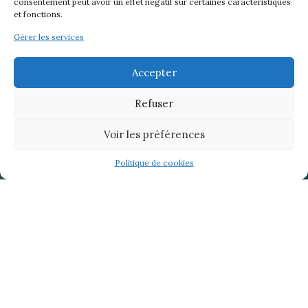
consentement peut avoir un effet négatif sur certaines caractéristiques
et fonctions.
Gérer les services
Accepter
Refuser
Voir les préférences
Politique de cookies
Contenus
masquer
1
Et de contrastes…
1.1
Située au nord-est de l’île de Symi, Agia Marina
beach est une plage de galets qui offre un cadre
idyllique pour se baigner dans une eau cristalline.