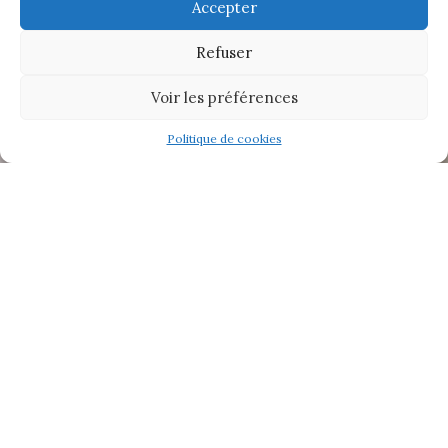
Accepter
Refuser
Voir les préférences
Politique de cookies
Situé au centre-ville d’Ibiza, le concept store
RUTA
IBIZA propose des vêtements de mode prêt-à-
porter, des accessoires, une librairie, des gadgets,
de l’art et des pièces vintage
.
Sa sélection unique et inimitable, particulièrement
originale parfois artistique mérite le détour : seule
boutique où l’on a déniché une combinaison à la Kill
Bill en rouge à coté d’un kimono !