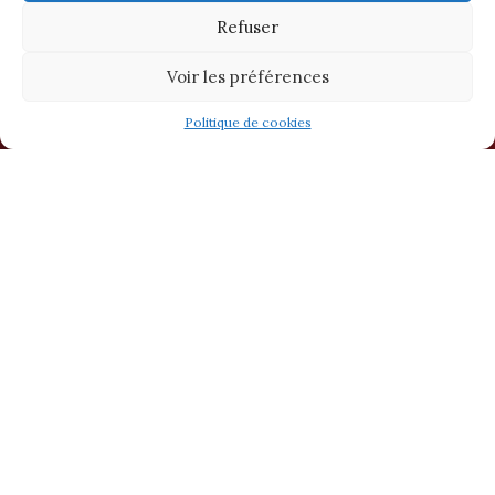
Refuser
Voir les préférences
Politique de cookies
Ambiance roots…
La seule boutique en ville tenue par un ancien hippie
qui tranche avec les boutiques proposant des
articles made in china. Dès l’entrée on sent une
ambiance atypique et différente des boutiques
alentour. Tout est fait main à l’inverse des babioles
des commerces voisins. Avec la musique qui va bien.
Vous y trouverez des bijoux, des accessoires (crânes)