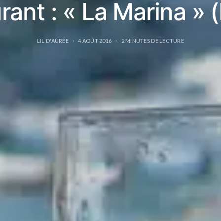
rant : « La Marina » 
LIL D'AURÉE
4 AOÛT 2016
2 MINUTES DE LECTURE