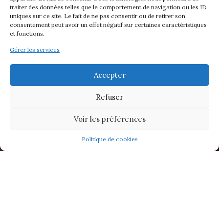
traiter des données telles que le comportement de navigation ou les ID
uniques sur ce site. Le fait de ne pas consentir ou de retirer son
consentement peut avoir un effet négatif sur certaines caractéristiques
et fonctions.
Gérer les services
Accepter
Refuser
Voir les préférences
Politique de cookies
Contenus
masquer
1
Gros coup de ♥ et bluffée par l’imaginaire de
l’auteur…