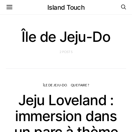
Island Touch
Île de Jeju-Do
2 POSTS
ÎLE DE JEJU-DO
QUE FAIRE ?
Jeju Loveland :
immersion dans
un parc à thème